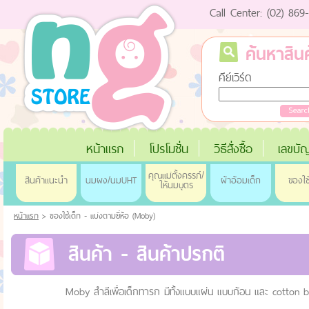
Call Center: (02) 86
ค้นหาสินค
คีย์เวิร์ด
หน้าแรก
โปรโมชั่น
วิธีสั่งซื้อ
เลขบัญ
คุณแม่ตั้งครรภ์/
สินค้าแนะนำ
นมผง/นมUHT
ผ้าอ้อมเด็ก
ของใช
ให้นมบุตร
หน้าแรก
> ของใช้เด็ก - แบ่งตามยี่่ห้อ (Moby)
สินค้า - สินค้าปรกติ
Moby สำลีเพื่อเด็กทารก มีท้ั้งแบบแผ่น แบบก้อน และ cotton b