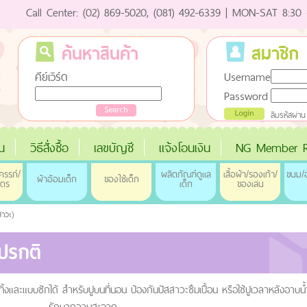
Call Center: (02) 869-5020, (081) 492-6339 | MON-SAT 8:30 
ค้นหาสินค้า
สมาชิก
คีย์เวิร์ด
Username
Password
ลืมรหัสผ่าน
่น
วิธีสั่งซื้อ
เลขบัญชี
แจ้งโอนเงิน
NG Member R
ครรภ์/
ผลิตภัณฑ์ดูแล
เสื้อผ้า/รองเท้า/
ขนม/อ
ผ้าอ้อมเด็ก
ของใช้เด็ก
ุตร
เด็ก
ของเล่น
าวะ)
าปรกติ
ิ้งและแบบซักได้ สำหรับปูบนที่นอน ป้องกันปัสสาวะซึมเปื้อน หรือใช้ปูเวลาหลังอาบน้ำ
รักษาความสะอาด