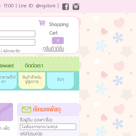
- 17:00 | Line ID: @ngstore |
Shopping
Cart
0
ดูสินค้าที่สั่ง
|
สมัครสมาชิก
eward
ติดต่อเรา
าหารเด็ก/
สินค้าสำหรับ
อื่นๆ
ยา
ผู้สูงอายุ
เช็คเลขพัสดุ
ชื่อผู้รับ (เฉพาะชื่อ):
 เพื่อ
รหัสไปรษณีย์: