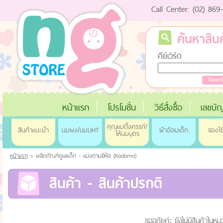
Call Center: (02) 86
ค้นหาสินค
คีย์เวิร์ด
หน้าแรก
โปรโมชั่น
วิธีสั่งซื้อ
เลขบัญ
คุณแม่ตั้งครรภ์/
สินค้าแนะนำ
นมผง/นมUHT
ผ้าอ้อมเด็ก
ของใช
ให้นมบุตร
หน้าแรก
> ผลิตภัณฑ์ดูแลเด็ก - แบ่งตามยี่ห้อ (Kodomo)
สินค้า - สินค้าปรกติ
ขออภัยค่ะ ยังไม่มีสินค้าในหมว