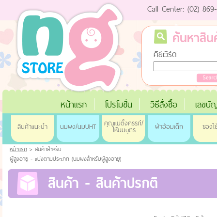
Call Center: (02) 86
ค้นหาสินค
คีย์เวิร์ด
หน้าแรก
โปรโมชั่น
วิธีสั่งซื้อ
เลขบัญ
คุณแม่ตั้งครรภ์/
สินค้าแนะนำ
นมผง/นมUHT
ผ้าอ้อมเด็ก
ของใช
ให้นมบุตร
หน้าแรก
> สินค้าสำหรับ
ผู้สูงอายุ - แบ่งตามประเภท (นมผงสำหรับผู้สูงอายุ)
สินค้า - สินค้าปรกติ