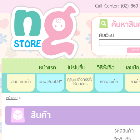
Call Center: (02) 86
ค้นหาสินค
คีย์เวิร์ด
หน้าแรก
โปรโมชั่น
วิธีสั่งซื้อ
เลขบัญ
คุณแม่ตั้งครรภ์/
สินค้าแนะนำ
นมผง/นมUHT
ผ้าอ้อมเด็ก
ของใช
ให้นมบุตร
หน้าแรก
>
สินค้า
รหัสสินค้า:
ชื่อสินค้า: